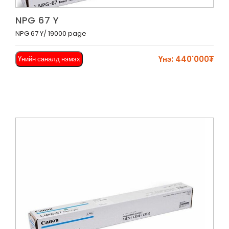
Харах
NPG 67 Y
NPG 67 Y/ 19000 page
Үнэ: 440'000₮
Үнийн саналд нэмэх