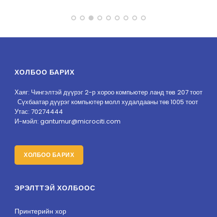
ХОЛБОО БАРИХ
Хаяг: Чингэлтэй дүүрэг 2-р хороо компьютер ланд төв 207 тоот
Сүхбаатар дүүрэг компьютер молл худалдааны төв 1005 тоот
Утас: 70274444
И-мэйл: gantumur@microciti.com
ХОЛБОО БАРИХ
ЭРЭЛТТЭЙ ХОЛБООС
Принтерийн хор