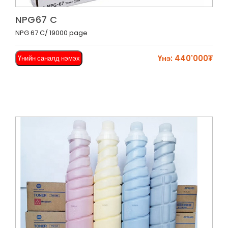
Харах
NPG67 C
NPG 67 C/ 19000 page
Үнэ: 440'000₮
Үнийн саналд нэмэх