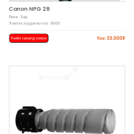
Харах
Canon NPG 28
Өнгө : Хар
Хэвлэх хуудасны тоо : 8000
Үнэ: 33.000₮
Үнийн саналд нэмэх