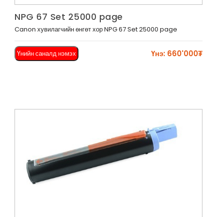
Харах
NPG 67 Set 25000 page
Canon хувилагчийн өнгөт хор NPG 67 Set 25000 page
Үнэ: 660'000₮
Үнийн саналд нэмэх