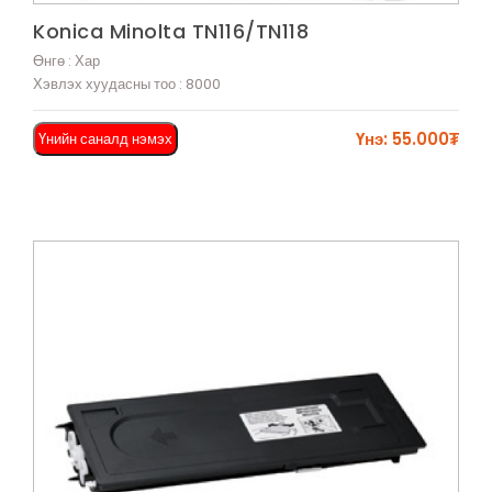
Харах
Konica Minolta TN116/TN118
Өнгө : Хар
Хэвлэх хуудасны тоо : 8000
Үнэ: 55.000₮
Үнийн саналд нэмэх