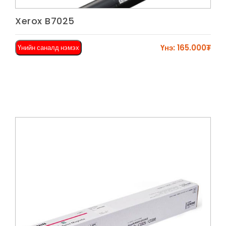
Харах
Xerox B7025
Үнэ: 165.000₮
Үнийн саналд нэмэх