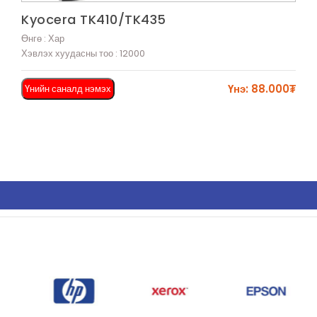
Харах
Kyocera TK410/TK435
Өнгө : Хар
Хэвлэх хуудасны тоо : 12000
Үнэ: 88.000₮
Үнийн саналд нэмэх