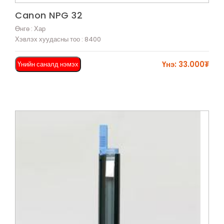
Харах
Canon NPG 32
Өнгө : Хар
Хэвлэх хуудасны тоо : 8400
Үнэ: 33.000₮
Үнийн саналд нэмэх