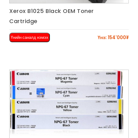
Харах
Xerox B1025 Black OEM Toner
Cartridge
Үнэ: 154'000₮
Үнийн саналд нэмэх