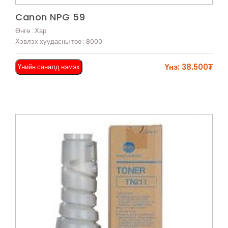
Харах
Canon NPG 59
Өнгө : Хар
Хэвлэх хуудасны тоо : 8000
Үнэ: 38.500₮
Үнийн саналд нэмэх