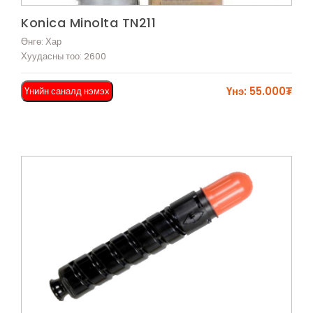
Харах
Konica Minolta TN211
Өнгө: Хар
Хуудасны тоо: 2600
Үнэ: 55.000₮
Үнийн саналд нэмэх