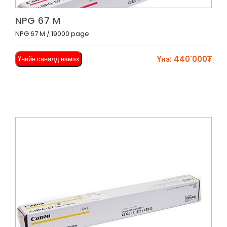
Харах
NPG 67 M
NPG 67 M / 19000 page
Үнэ: 440'000₮
Үнийн саналд нэмэх