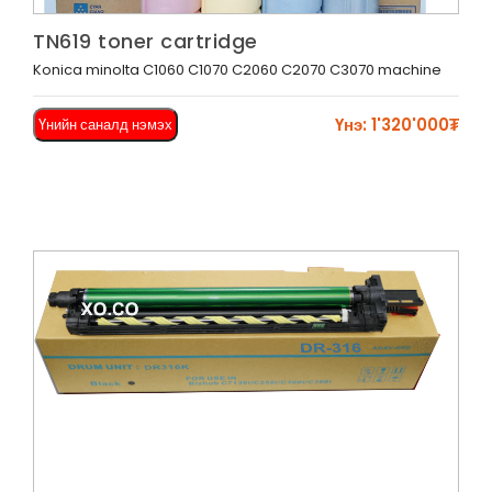
Харах
TN619 toner cartridge
Konica minolta C1060 C1070 C2060 C2070 C3070 machine
Үнэ: 1'320'000₮
Үнийн саналд нэмэх