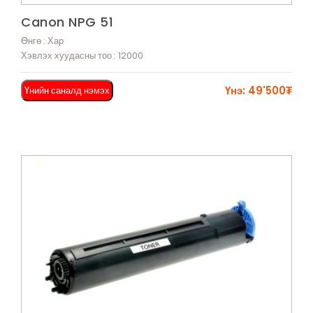
Харах
Canon NPG 51
Өнгө : Хар
Хэвлэх хуудасны тоо : 12000
Үнэ: 49'500₮
Үнийн саналд нэмэх