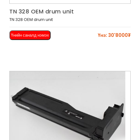
Харах
TN 328 OEM drum unit
TN 328 OEM drum unit
Үнэ: 30'8000₮
Үнийн саналд нэмэх