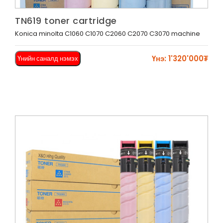
Харах
TN619 toner cartridge
Konica minolta C1060 C1070 C2060 C2070 C3070 machine
Үнэ: 1'320'000₮
Үнийн саналд нэмэх