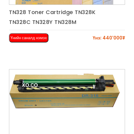
Харах
TN328 Toner Cartridge TN328K
TN328C TN328Y TN328M
Үнэ: 440'000₮
Үнийн саналд нэмэх