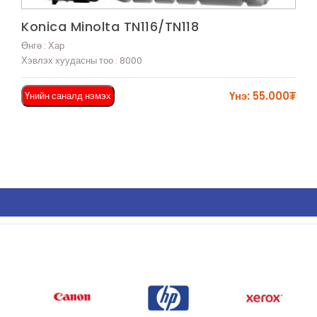
Харах
Konica Minolta TN116/TN118
Өнгө : Хар
Хэвлэх хуудасны тоо : 8000
Үнэ: 55.000₮
Үнийн саналд нэмэх