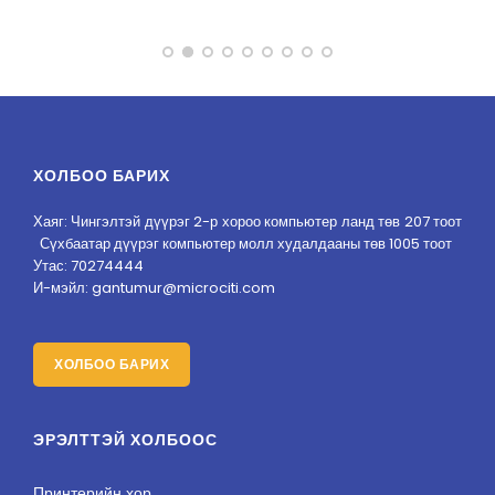
ХОЛБОО БАРИХ
Хаяг: Чингэлтэй дүүрэг 2-р хороо компьютер ланд төв 207 тоот
Сүхбаатар дүүрэг компьютер молл худалдааны төв 1005 тоот
Утас: 70274444
И-мэйл: gantumur@microciti.com
ХОЛБОО БАРИХ
ЭРЭЛТТЭЙ ХОЛБООС
Принтерийн хор