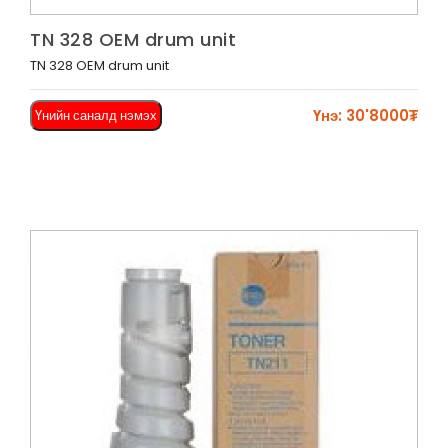
Харах
TN 328 OEM drum unit
TN 328 OEM drum unit
Үнэ: 30'8000₮
Үнийн саналд нэмэх