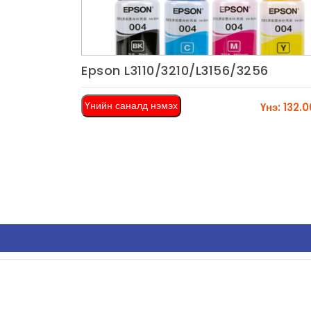
Epson L3110/3210/L3156/3256
Харах
Үнийн саналд нэмэх
Үнэ: 132.