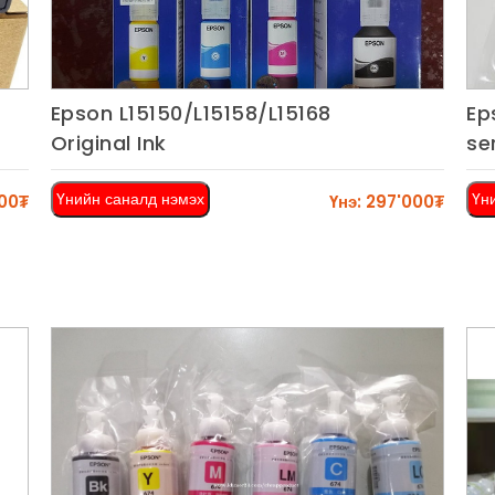
Epson L15150/L15158/L15168
Ep
Харах
Original Ink
se
Үнийн саналд нэмэх
Үн
500₮
Үнэ: 297'000₮