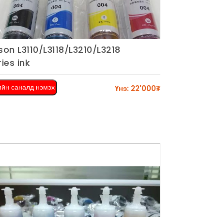
son L3110/L3118/L3210/L3218
Харах
ries ink
ийн саналд нэмэх
Үнэ: 22'000₮