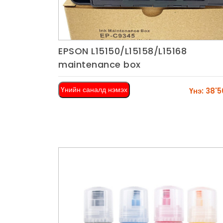
EPSON L15150/L15158/L15168
Харах
maintenance box
Үнийн саналд нэмэх
Үнэ: 38'