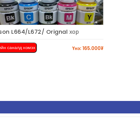
son L664/L672/ Orignal хор
Харах
ийн саналд нэмэх
Үнэ: 165.000₮