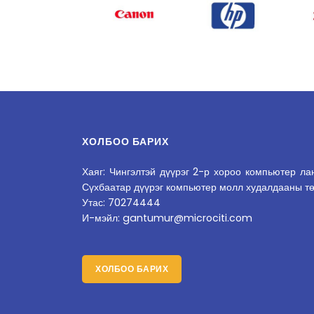
ХОЛБОО БАРИХ
Хаяг: Чингэлтэй дүүрэг 2-р хороо компьютер л
Сүхбаатар дүүрэг компьютер молл худалдааны т
Утас: 70274444
И-мэйл: gantumur@microciti.com
ХОЛБОО БАРИХ