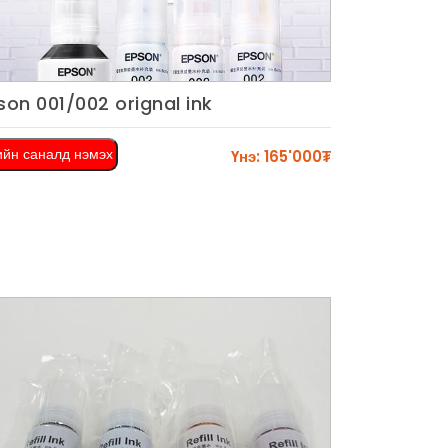
son 001/002 orignal ink
Харах
ийн саналд нэмэх
Үнэ: 165'000₮