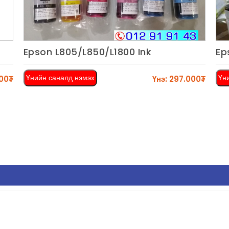
Epson L805/L850/L1800 Ink
Ep
Харах
Үнийн саналд нэмэх
Үн
000₮
Үнэ: 297.000₮