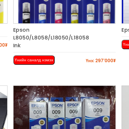
Epson
Ep
Харах
L8050/L8058/L18050/L18058
Үн
Ink
000₮
Үнийн саналд нэмэх
Үнэ: 297'000₮