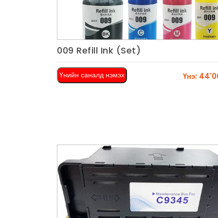
009 Refill Ink (Set)
Харах
Үнийн саналд нэмэх
Үнэ: 44'