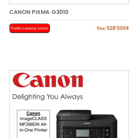
Харах
CANON PIXMA G3010
Үнэ: 528'000₮
Үнийн саналд нэмэх