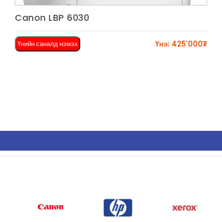
Харах
Canon LBP 6030
Үнэ: 425'000₮
Үнийн саналд нэмэх