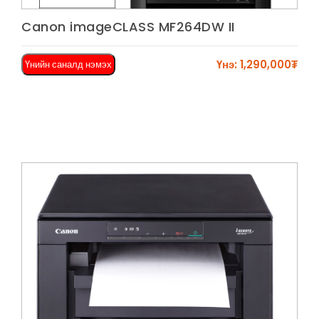
Харах
Canon imageCLASS MF264DW II
Үнэ: 1,290,000₮
Үнийн саналд нэмэх