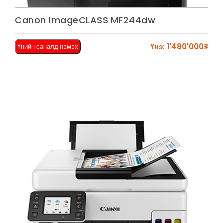
Харах
Canon ImageCLASS MF244dw
Үнэ: 1'480'000₮
Үнийн саналд нэмэх