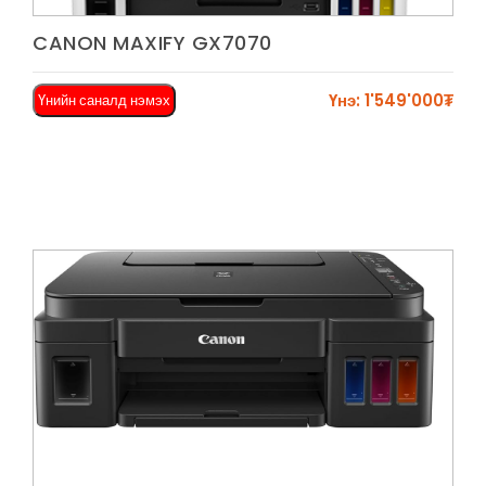
Харах
CANON MAXIFY GX7070
Үнэ: 1'549'000₮
Үнийн саналд нэмэх