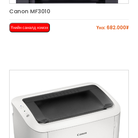
Харах
Canon MF3010
Үнэ: 682.000₮
Үнийн саналд нэмэх