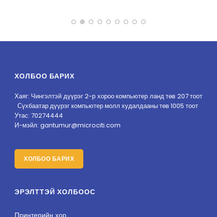
ХОЛБОО БАРИХ
Хаяг: Чингэлтэй дүүрэг 2-р хороо компьютер ланд төв 207 тоот
Сүхбаатар дүүрэг компьютер молл худалдааны төв 1005 тоот
Утас: 70274444
И-мэйл: gantumur@microciti.com
ХОЛБОО БАРИХ
ЭРЭЛТТЭЙ ХОЛБООС
Принтерийн хор