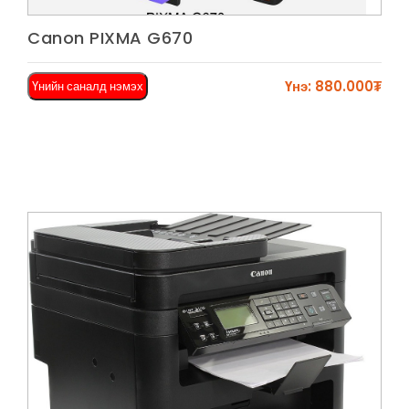
Харах
Canon PIXMA G670
Үнэ: 880.000₮
Үнийн саналд нэмэх