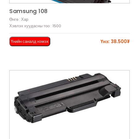
Харах
Samsung 108
Өнгө : Хар
Хэвлэх хуудасны тоо : 1500
Үнэ: 38.500₮
Үнийн саналд нэмэх