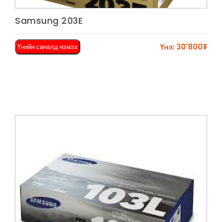
Харах
Samsung 203E
Үнэ: 30'800₮
Үнийн саналд нэмэх