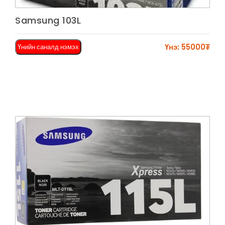
Харах
Samsung 103L
Үнэ: 55000₮
Үнийн саналд нэмэх