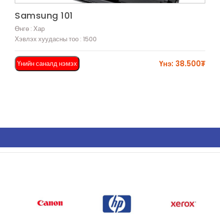
Харах
Samsung 101
Өнгө : Хар
Хэвлэх хуудасны тоо : 1500
Үнэ: 38.500₮
Үнийн саналд нэмэх