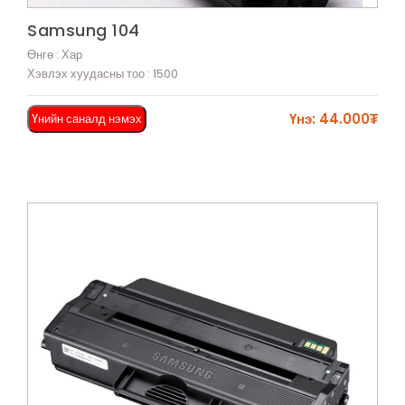
Харах
Samsung 104
Өнгө : Хар
Хэвлэх хуудасны тоо : 1500
Үнэ: 44.000₮
Үнийн саналд нэмэх