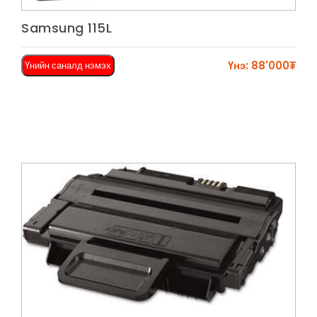
Харах
Samsung 115L
Үнэ: 88'000₮
Үнийн саналд нэмэх