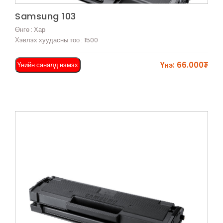
Харах
Samsung 103
Өнгө : Хар
Хэвлэх хуудасны тоо : 1500
Үнэ: 66.000₮
Үнийн саналд нэмэх