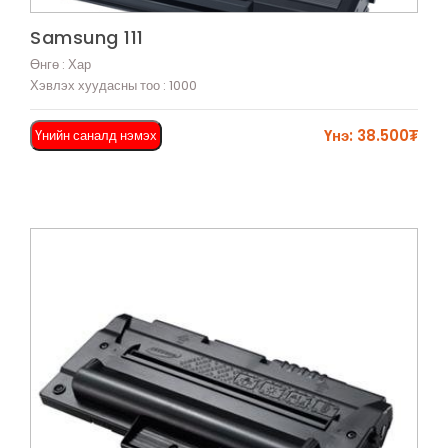
Харах
Samsung 111
Өнгө : Хар
Хэвлэх хуудасны тоо : 1000
Үнэ: 38.500₮
Үнийн саналд нэмэх