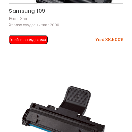
Харах
Samsung 109
Өнгө : Хар
Хэвлэх хуудасны тоо : 2000
Үнэ: 38.500₮
Үнийн саналд нэмэх