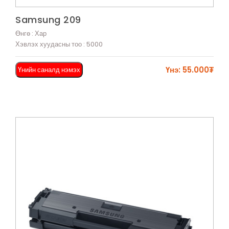
Харах
Samsung 209
Өнгө : Хар
Хэвлэх хуудасны тоо : 5000
Үнэ: 55.000₮
Үнийн саналд нэмэх