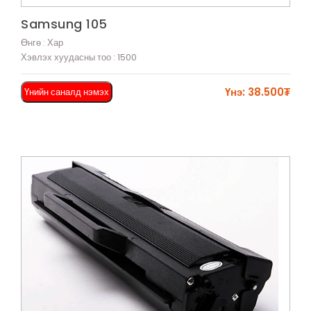
Харах
Samsung 105
Өнгө : Хар
Хэвлэх хуудасны тоо : 1500
Үнэ: 38.500₮
Үнийн саналд нэмэх