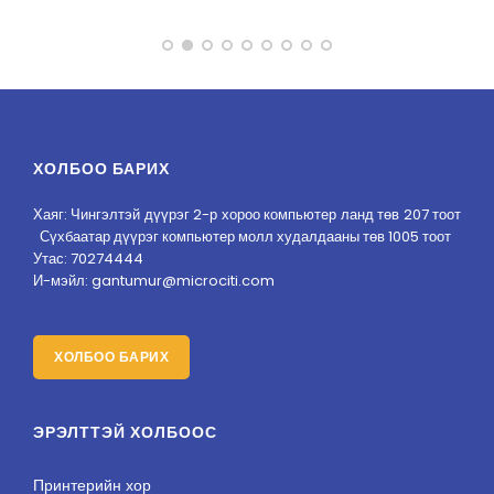
ХОЛБОО БАРИХ
Хаяг: Чингэлтэй дүүрэг 2-р хороо компьютер ланд төв 207 тоот
Сүхбаатар дүүрэг компьютер молл худалдааны төв 1005 тоот
Утас: 70274444
И-мэйл: gantumur@microciti.com
ХОЛБОО БАРИХ
ЭРЭЛТТЭЙ ХОЛБООС
Принтерийн хор