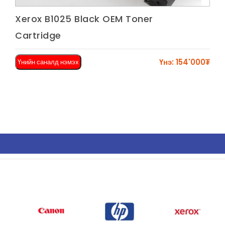
Харах
Xerox B1025 Black OEM Toner
Cartridge
Үнэ: 154'000₮
Үнийн саналд нэмэх