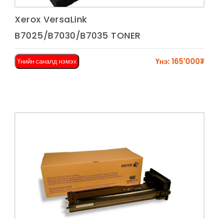
Харах
Xerox VersaLink
B7025/B7030/B7035 TONER
Үнэ: 165'000₮
Үнийн саналд нэмэх