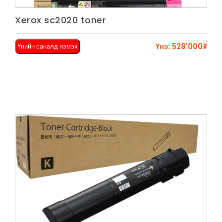
Харах
Xerox sc2020 toner
Үнэ: 528'000₮
Үнийн саналд нэмэх