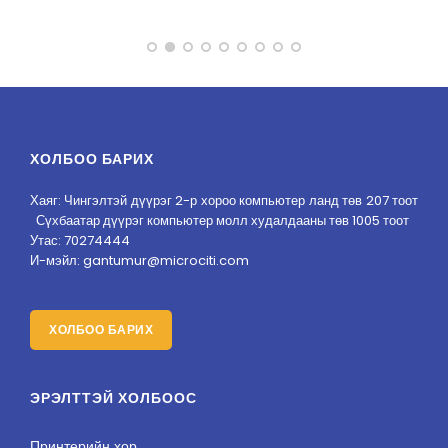
ХОЛБОО БАРИХ
Хаяг: Чингэлтэй дүүрэг 2-р хороо компьютер ланд төв 207 тоот
Сүхбаатар дүүрэг компьютер молл худалдааны төв 1005 тоот
Утас: 70274444
И-мэйл: gantumur@microciti.com
ХОЛБОО БАРИХ
ЭРЭЛТТЭЙ ХОЛБООС
Принтерийн хор