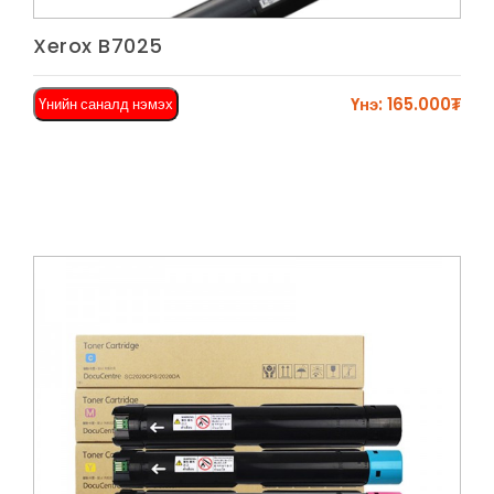
Харах
Xerox B7025
Үнэ: 165.000₮
Үнийн саналд нэмэх