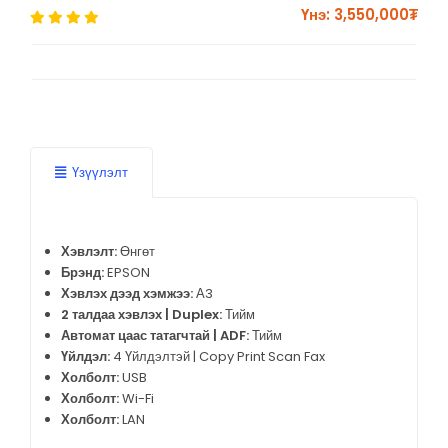
Үнэ: 3,550,000₮
Үзүүлэлт
Хэвлэлт:
Өнгөт
Брэнд:
EPSON
Хэвлэх дээд хэмжээ:
А3
2 талдаа хэвлэх | Duplex:
Тийм
Автомат цаас татагчтай | ADF:
Тийм
Үйлдэл:
4 Үйлдэлтэй | Copy Print Scan Fax
Холболт:
USB
Холболт:
Wi-Fi
Холболт:
LAN