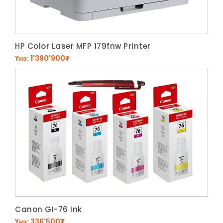
HP Color Laser MFP 179fnw Printer
Үнэ: 1'390'900₮
Canon GI-76 Ink
Үнэ: 336'500₮