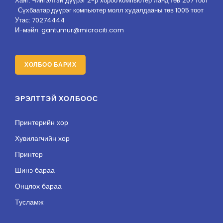
Хаяг: Чингэлтэй дүүрэг 2-р хороо компьютер ланд төв 207 тоот
Сүхбаатар дүүрэг компьютер молл худалдааны төв 1005 тоот
Утас: 70274444
И-мэйл: gantumur@microciti.com
ХОЛБОО БАРИХ
ЭРЭЛТТЭЙ ХОЛБООС
Принтерийн хор
Хувилагчийн хор
Принтер
Шинэ бараа
Онцлох бараа
Тусламж