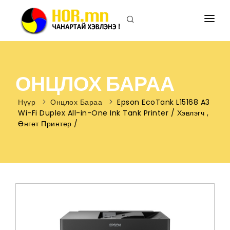
ПРИНТЕРИЙН ХОР
ХУВИЛАГЧИЙН ХОР
ОНЦЛОХ БАРАА
ПРИНТЕР
Нүүр
Онцлох Бараа
Epson EcoTank L15168 A3
ХУВИЛАГЧ
Wi-Fi Duplex All-in-One Ink Tank Printer / Хэвлэгч ,
Өнгөт Принтер /
БИДНИЙ ТУХАЙ
ХОЛБОО БАРИХ